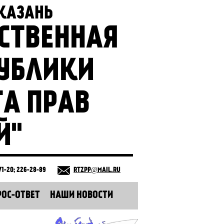
 КАЗАНЬ
СТВЕННАЯ
ПУБЛИКИ
ТА ПРАВ
Й"
71-20; 226-28-89
RTZPP@MAIL.RU
РОС-ОТВЕТ
НАШИ НОВОСТИ