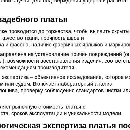
овой случай: для подтверждения ущерба и расчёта
вадебного платья
упке проводится до торжества, чтобы выявить скрыты
 качество ткани,
прочность швов и
ра и фасона,
наличие фабричных ярлыков и маркиро
 направлена на установление
причин повреждений (о
ы),
возможности восстановления изделия,
соответст
 рекомендациям производителя.
 экспертиза – объективное исследование, которое м
м или судом. Включает
лабораторный анализ
 пошива,
проверку соблюдения стандартов чистки ил
ляет рыночную стоимость платья с
ста, сроков эксплуатации и
уникальности модели.
огическая экспертиза платья по