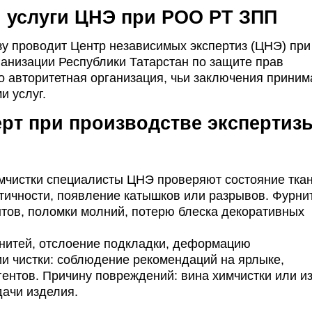
: услуги ЦНЭ при РОО РТ ЗПП
зу проводит Центр независимых экспертиз (ЦНЭ) при
анизации Республики Татарстан по защите прав
о авторитетная организация, чьи заключения прини
и услуг.
ерт при производстве экспертиз
имчистки специалисты ЦНЭ проверяют с
остояние ткан
стичности, появление катышков или разрывов.
Фурнит
тов, поломки молний, потерю блеска декоративных
нитей, отслоение подкладки, деформацию
ии чистки: соблюдение рекомендаций на ярлыке,
гентов.
Причину повреждений: вина химчистки или из
ачи изделия.