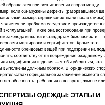
 ней обращаются при возникновении споров между
имер, если обнаружены дефекты (разорвавшиеся шв
равильный размер, окрашивание ткани после стирки)
, является ли проблема следствием производственн
й эксплуатацией. Также она востребована при прове
ям законодательства и стандартам безопасности — 
верности маркировки и сертификатов. Кроме того,
одлинности брендовых вещей при подозрении на под
 понять, соответствуют ли повреждения ожидаемому 
а или модификации изделия — чтобы убедиться, что
ты выполнены должным образом. В юридических спор
збирательствах) официальное заключение эксперта с
гает обосновать требования о возврате, замене ил
СПЕРТИЗЫ ОДЕЖДЫ: ЭТАПЫ И
РУКЦИЯ