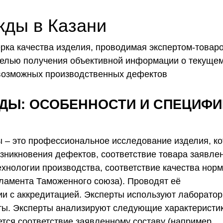
жды в Казани
рка качества изделия, проводимая экспертом‑товар
целью получения объективной информации о текуще
 возможных производственных дефектов
ДЫ: ОСОБЕННОСТИ И СПЕЦИФИ
 – это профессиональное исследование изделия, ко
озникновения дефектов, соответствие товара заявл
ехнологии производства, соответствие качества нор
гламента Таможенного союза). Проводят её
и с аккредитацией. Эксперты используют лаборато
ты.
Эксперты анализируют следующие характеристи
тся соответствие заявленному составу (например,