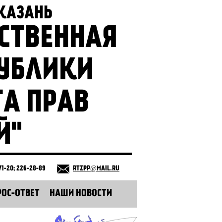
 КАЗАНЬ
СТВЕННАЯ
ПУБЛИКИ
ТА ПРАВ
Й"
71-20; 226-28-89
RTZPP@MAIL.RU
РОС-ОТВЕТ
НАШИ НОВОСТИ