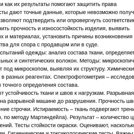
 и как их результаты помогают защитить права
сты дают точные данные, которые невозможно получ
озволяют подтвердить или опровергнуть соответстви
нить прочность и износостойкость изделия, выявить
ях и материалах, установить причины возникновения
тва для спора с продавцом или в суде.
пытаний одежды: анализ состава ткани, определяе
ьных и синтетических волокон. Методы: микроскопи
 под микроскопом, выявляя их структуру. Химическ
 в разных реагентах. Спектрофотометрия – исследо
точного определения состава.
 устойчивость ткани и швов к нагрузкам. Разрывная
т на разрывной машине до разрушения. Прочность шв
ние строчки. Истираемость – ткань подвергают трен
 по методу Мартиндейла). Результат – количество 
ний. Тесты стойкости окраски. Оценивают, наскольк
м. Гигиенические и токсикологические тесты. Важны