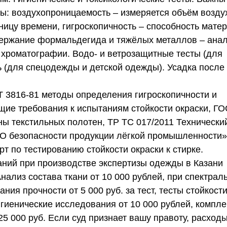
ы: воздухопроницаемость – измеряется объём возду
ницу времени, гигроскопичность – способность мате
одержание формальдегида и тяжёлых металлов – анал
хроматографии. Водо- и ветрозащитные тесты (для
ь (для спецодежды и детской одежды). Усадка после
 3816‑81 методы определения гигроскопичности и
щие требования к испытаниям стойкости окраски, Г
ы текстильных полотен, ТР ТС 017/2011 Технически
О безопасности продукции лёгкой промышленности»
 по тестированию стойкости окраски к стирке.
ний при производстве экспертизы одежды в Казани
Анализ состава ткани от 10 000 рублей, при спектрал
ания прочности от 5 000 руб. за тест, тесты стойкост
гигиенические исследования от 10 000 рублей, компл
25 000 руб.
Если суд признает вашу правоту, расходы