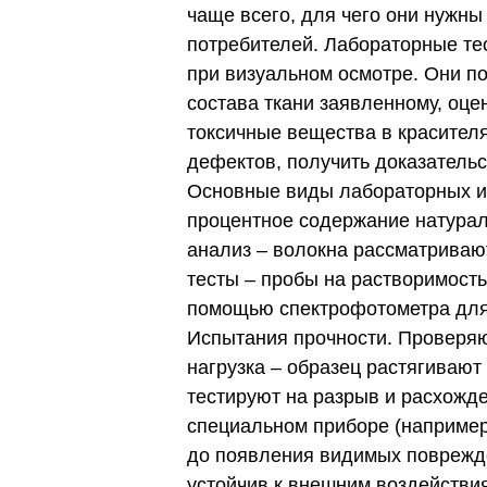
чаще всего, для чего они нужны
потребителей. Лабораторные те
при визуальном осмотре. Они п
состава ткани заявленному, оце
токсичные вещества в красител
дефектов, получить доказательс
Основные виды лабораторных ис
процентное содержание натурал
анализ – волокна рассматривают
тесты – пробы на растворимость
помощью спектрофотометра для 
Испытания прочности. Проверяют
нагрузка – образец растягиваю
тестируют на разрыв и расхожде
специальном приборе (например,
до появления видимых поврежде
устойчив к внешним воздействия