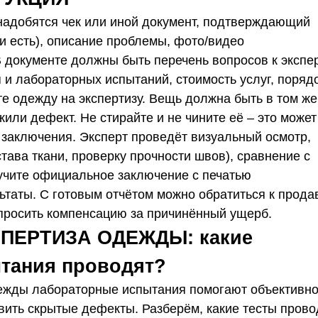
надобятся чек или иной документ, подтверждающий
ли есть), описание проблемы, фото/видео
 документе должны быть перечень вопросов к экспер
и лабораторных испытаний, стоимость услуг, поряд
е одежду на экспертизу. Вещь должна быть в том же
жили дефект. Не стирайте и не чините её – это может
 заключения. Эксперт проведёт визуальный осмотр,
тава ткани, проверку прочности швов), сравнение с
учите официальное заключение с печатью
ьтаты. С готовым отчётом можно обратиться к прода
запросить компенсацию за причинённый ущерб.
ПЕРТИЗА ОДЕЖДЫ: какие
тания проводят?
дежды лабораторные испытания помогают объективн
вить скрытые дефекты. Разберём, какие тесты прово