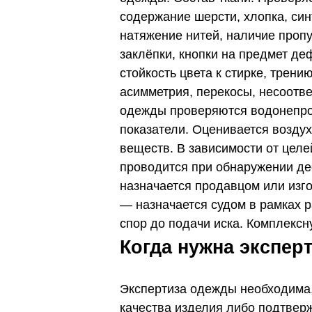
содержание шерсти, хлопка, син
натяжение нитей, наличие пропу
заклёпки, кнопки на предмет де
стойкость цвета к стирке, трен
асимметрия, перекосы, несоотв
одежды проверяются водонепрон
показатели. Оценивается воздух
веществ.
В зависимости от цел
проводится при обнаружении де
назначается продавцом или изг
— назначается судом в рамках 
спор до подачи иска. Комплекс
Когда нужна экспер
Экспертиза одежды необходима,
качества изделия либо подтвер