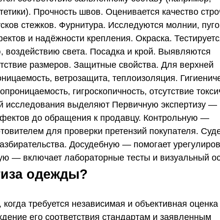
тетики). Прочность швов. Оценивается качество стро
сков стежков. Фурнитура. Исследуются молнии, пуг
фектов и надёжности крепления. Окраска. Тестируетс
ию, воздействию света. Посадка и крой. Выявляются
етствие размеров. Защитные свойства. Для верхней
ицаемость, ветрозащита, теплоизоляция. Гигиенич
опроницаемость, гигроскопичность, отсутствие токс
ей исследования выделяют Первичную экспертизу —
фектов до обращения к продавцу. Контрольную —
отовителем для проверки претензий покупателя. Суд
разбирательства. Досудебную — помогает урегулиро
ную — включает лабораторные тесты и визуальный о
тиза одежды?
 когда требуется независимая и объективная оценка
ждение его соответствия стандартам и заявленным